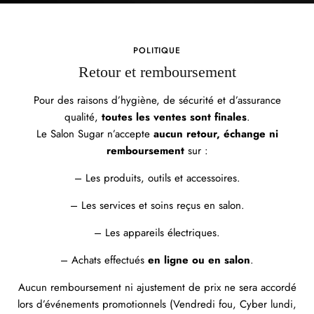
Bain Nutri-Fortifiant
Kérastase Genesis Bain Hydra-
Kérasta
Fortifiant - 500ml
- 500m
$98.00
$98.0
POLITIQUE
Retour et remboursement
Pour des raisons d’hygiène, de sécurité et d’assurance
qualité,
toutes les ventes sont finales
.
Le Salon Sugar n’accepte
aucun retour, échange ni
remboursement
sur :
– Les produits, outils et accessoires.
– Les services et soins reçus en salon.
– Les appareils électriques.
– Achats effectués
en ligne ou en salon
.
Aucun remboursement ni ajustement de prix ne sera accordé
lors d’événements promotionnels (Vendredi fou, Cyber lundi,